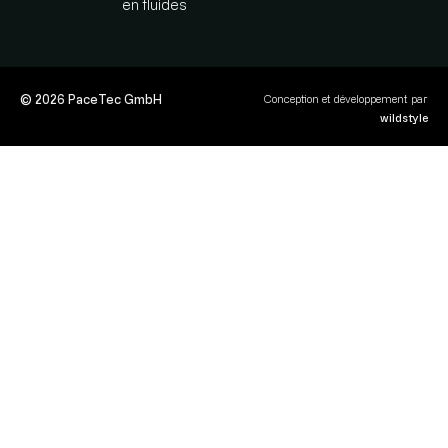
en fluides
© 2026 PaceTec GmbH
Conception et développement par
wildstyle