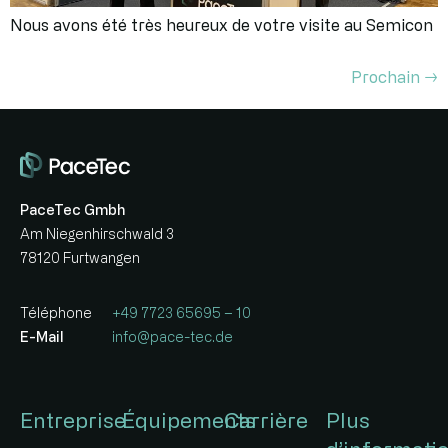
Nous avons été très heureux de votre visite au Semicon
Prochain
→
PaceTec Gmbh
Am Niegenhirschwald 3
78120 Furtwangen
Téléphone
+49 7723 65695 – 10
E-Mail
info@pace-tec.de
Entreprise
Équipements
Carrière
Plus