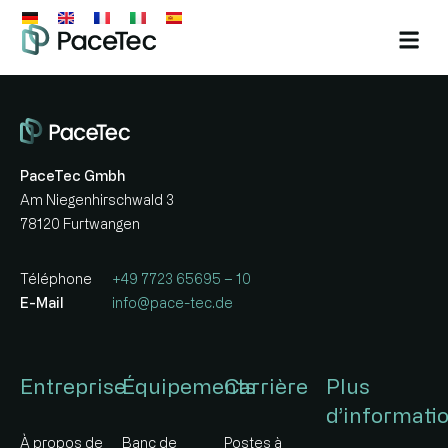
PaceTec Gmbh
Am Niegenhirschwald 3
78120 Furtwangen
Téléphone
+49 7723 65695 – 10
E-Mail
info@pace-tec.de
Entreprise
Équipements
Carrière
Plus
d’informati
À propos de
Banc de
Postes à