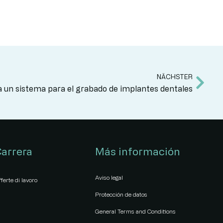
NÄCHSTER
 un sistema para el grabado de implantes dentales
arrera
Más información
Aviso legal
ferte di lavoro
Protección de datos
General Terms and Conditions