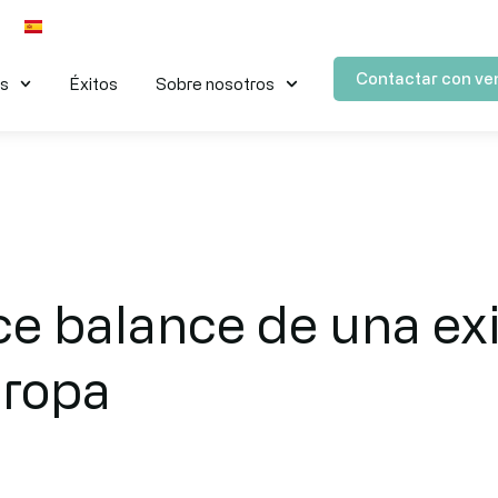
Contactar con ve
es
Éxitos
Sobre nosotros
e balance de una ex
ropa