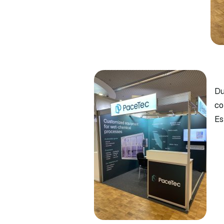
Du
co
Es