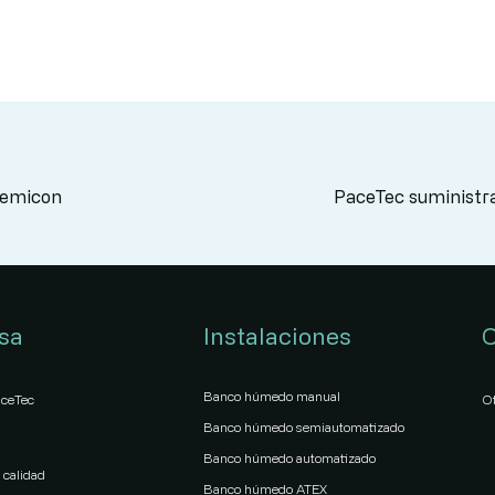
 Semicon
PaceTec suministra
sa
Instalaciones
C
Banco húmedo manual
aceTec
Of
Banco húmedo semiautomatizado
s
Banco húmedo automatizado
 calidad
Banco húmedo ATEX