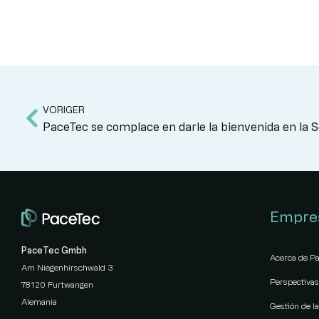
VORIGER
PaceTec se complace en darle la bienvenida en la
Empre
PaceTec Gmbh
Acerca de P
Am Niegenhirschwald 3
Perspectiva
78120 Furtwangen
Alemania
Gestión de la