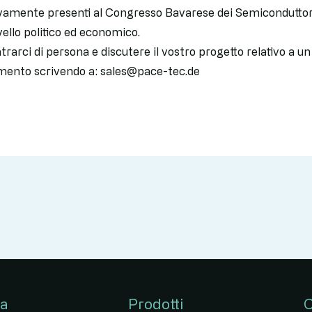
amente presenti al Congresso Bavarese dei Semiconduttori
ivello politico ed economico.
rarci di persona e discutere il vostro progetto relativo a u
amento scrivendo a: sales@pace-tec.de
da
Prodotti
C