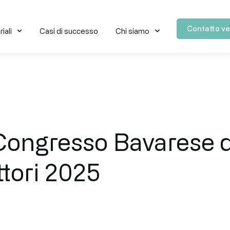
Contatto ve
iali
Casi di successo
Chi siamo
Congresso Bavarese 
tori 2025