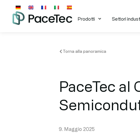
Prodotti
Settori industr
Torna alla panoramica
PaceTec al 
Semicondut
9. Maggio 2025