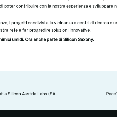
di poter contribuire con la nostra esperienza e sviluppare 
ze, i progetti condivisi e la vicinanza a centri di ricerca e 
ostra rete e far progredire soluzioni innovative.
himici umidi. Ora anche parte di Silicon Saxony.
PaceTec fornisce banchi chimici umidi personalizzati a Silicon Austria Labs (SAL)
PaceT