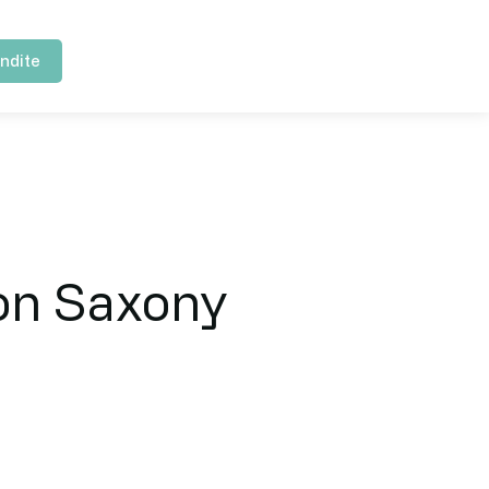
ndite
con Saxony