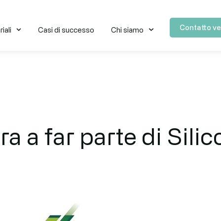
Contatto ve
iali
Casi di successo
Chi siamo
a a far parte di Sili