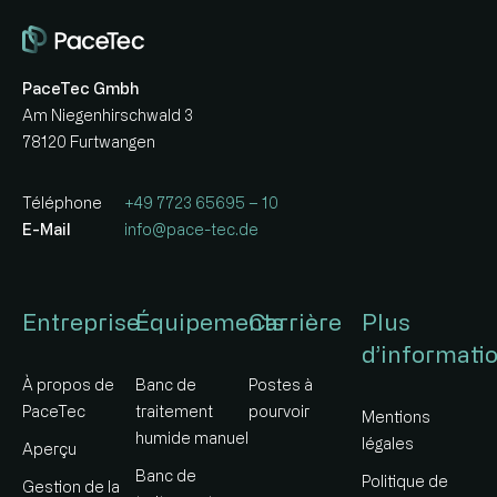
PaceTec Gmbh
Am Niegenhirschwald 3
78120 Furtwangen
Téléphone
+49 7723 65695 – 10
E-Mail
info@pace-tec.de
Entreprise
Équipements
Carrière
Plus
d’informati
À propos de
Banc de
Postes à
PaceTec
traitement
pourvoir
Mentions
humide manuel
légales
Aperçu
Banc de
Politique de
Gestion de la