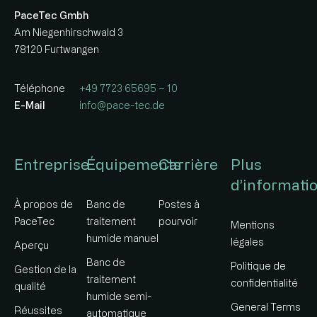
PaceTec Gmbh
Am Niegenhirschwald 3
78120 Furtwangen
Téléphone
+49 7723 65695 – 10
E-Mail
info@pace-tec.de
Entreprise
Équipements
Carrière
Plus
d’informati
À propos de
Banc de
Postes à
PaceTec
traitement
pourvoir
Mentions
humide manuel
légales
Aperçu
Banc de
Politique de
Gestion de la
traitement
confidentialité
qualité
humide semi-
General Terms
Réussites
automatique