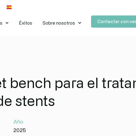
Contactar con ve
es
Éxitos
Sobre nosotros
t bench para el trat
de stents
Año
2025