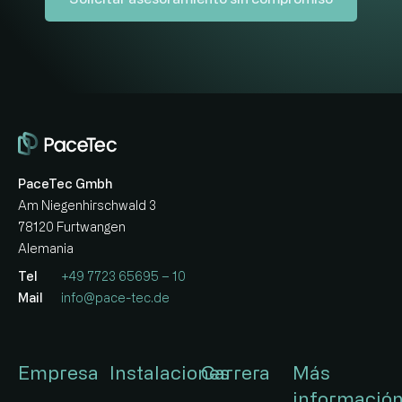
PaceTec Gmbh
Am Niegenhirschwald 3
78120 Furtwangen
Alemania
Tel
+49 7723 65695 – 10
Mail
info@pace-tec.de
Empresa
Instalaciones
Carrera
Más
informació