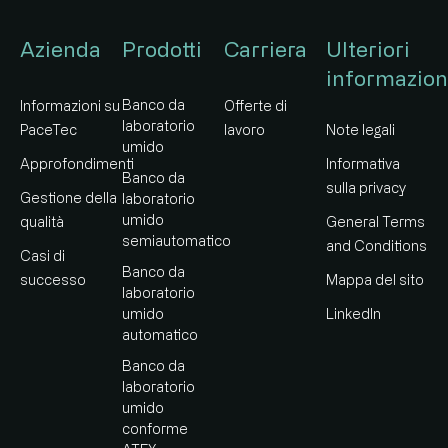
Azienda
Prodotti
Carriera
Ulteriori
informazion
Banco da
Informazioni su
Offerte di
laboratorio
PaceTec
lavoro
Note legali
umido
Approfondimenti
Informativa
Banco da
sulla privacy
Gestione della
laboratorio
umido
qualità
General Terms
semiautomatico
and Conditions
Casi di
Banco da
successo
Mappa del sito
laboratorio
umido
LinkedIn
automatico
Banco da
laboratorio
umido
conforme