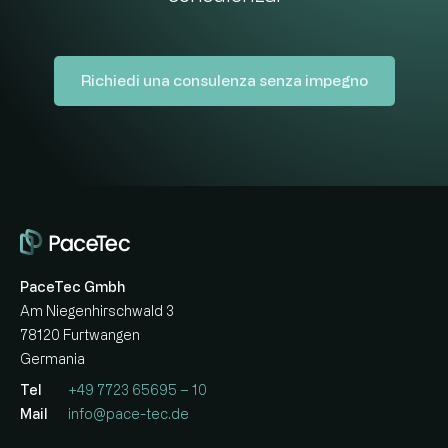
Richiedi una consulenza senza impegno
PaceTec Gmbh
Am Niegenhirschwald 3
78120 Furtwangen
Germania
Tel
+49 7723 65695 – 10
Mail
info@pace-tec.de