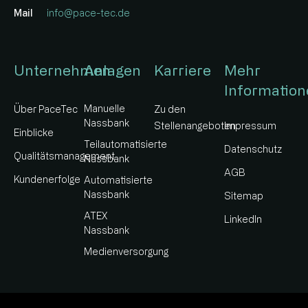
Mail
info@pace-tec.de
Unternehmen
Anlagen
Karriere
Mehr
Information
Manuelle
Über PaceTec
Zu den
Nassbank
Stellenangeboten
Impressum
Einblicke
Teilautomatisierte
Datenschutz
Qualitätsmanagement
Nassbank
AGB
Kundenerfolge
Automatisierte
Nassbank
Sitemap
ATEX
LinkedIn
Nassbank
Medienversorgung